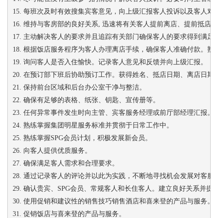
15. 每班次及时有效搜集宾客意见，向上级汇报客人投诉以及客人对
16. 维持与客房部的良好关系, 迅速将有关客人提前离店、提前抵
17. 主动解决客人的要求并且追踪有关部门确保客人的要求得到满足
18. 根据饭店服务程序为客人办理离店手续，确保客人准确付款。
19. 询问客人是否入住愉快。记录客人意见和反馈并向上级汇报。
20. 在预订部下班后协助预订工作。获得姓名、抵店日期、离店日
21. 保持前台区域和后台办公室干净与整洁。
22. 确保有足够的表格、纸张、钥匙、宣传册等。
23. 任何异常事件发生时向主管、宾客服务经理或前厅部经理汇报。
24. 熟练掌握集团明星服务标准并贯彻于日常工作中。
25. 熟练掌握SPG会员计划，积极发展新会员。
26. 向客人提供优质服务。
27. 确保满足客人需求和合理要求。
28. 通过记录客人的评论并以此为实践，不断地寻找机会发展对客服
29. 确认贵宾、SPG会员、常规客人和长住客人。建立良好关系并
30. 使用促销和建议性的销售技巧销售酒店和喜来登的产品与服务。
31. 促销饭店与喜来登的产品与服务。