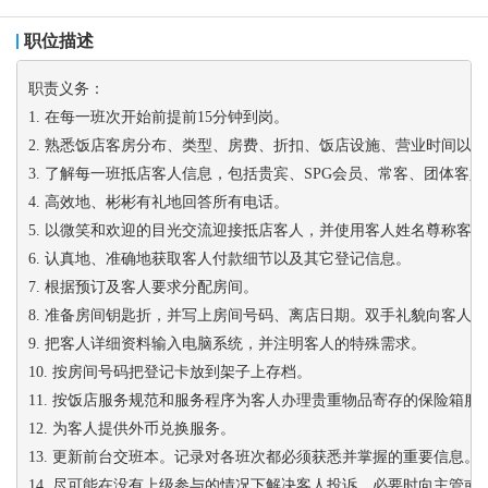
职位描述
职责义务：
1. 在每一班次开始前提前15分钟到岗。
2. 熟悉饭店客房分布、类型、房费、折扣、饭店设施、营业时间以
3. 了解每一班抵店客人信息，包括贵宾、SPG会员、常客、团体客
4. 高效地、彬彬有礼地回答所有电话。
5. 以微笑和欢迎的目光交流迎接抵店客人，并使用客人姓名尊称客人
6. 认真地、准确地获取客人付款细节以及其它登记信息。
7. 根据预订及客人要求分配房间。
8. 准备房间钥匙折，并写上房间号码、离店日期。双手礼貌向客人
9. 把客人详细资料输入电脑系统，并注明客人的特殊需求。
10. 按房间号码把登记卡放到架子上存档。
11. 按饭店服务规范和服务程序为客人办理贵重物品寄存的保险箱服
12. 为客人提供外币兑换服务。
13. 更新前台交班本。记录对各班次都必须获悉并掌握的重要信息。
14. 尽可能在没有上级参与的情况下解决客人投诉。必要时向主管或