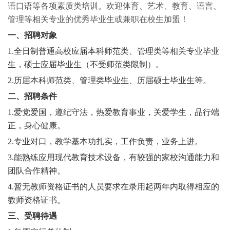
语口语等各项素质类培训。欢迎体育、艺术、教育、语言、
管理等相关专业的优秀毕业生或兼职在校生加盟！
一
、招聘对象
1.全日制普通高校应届本科师范类
、
管理类等相关专业
毕业
生，
硕士
应届毕业生（不受师范
类
限制）。
2.历届本科师范类
、
管理类
毕业生、历届
硕士毕业生等
。
二
、招聘条件
1.爱党爱国，遵纪守法，热爱教育事业，关爱学生，品行端
正，身心健康。
2.专业对口，教学基本功扎实，工作负责，业务上进。
3.能熟练应用现代教育技术设备，有较强的家校沟通能力和
团队合作精神。
4.暂无教师资格证书的人员要求在录用起两年内取得相应的
教师资格证书。
三
、受聘待遇