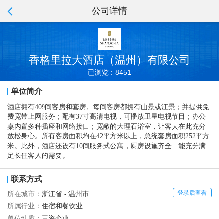
公司详情
香格里拉大酒店（温州）有限公司
已浏览：8451
单位简介
酒店拥有409间客房和套房。每间客房都拥有山景或江景；并提供免
费宽带上网服务；配有37寸高清电视，可播放卫星电视节目；办公
桌内置多种插座和网络接口；宽敞的大理石浴室，让客人在此充分
放松身心。所有客房面积均在42平方米以上，总统套房面积252平方
米。此外，酒店还设有10间服务式公寓，厨房设施齐全，能充分满
足长住客人的需要。
联系方式
登录后查看
所在城市：
浙江省 - 温州市
所属行业：
住宿和餐饮业
单位性质：
三资企业