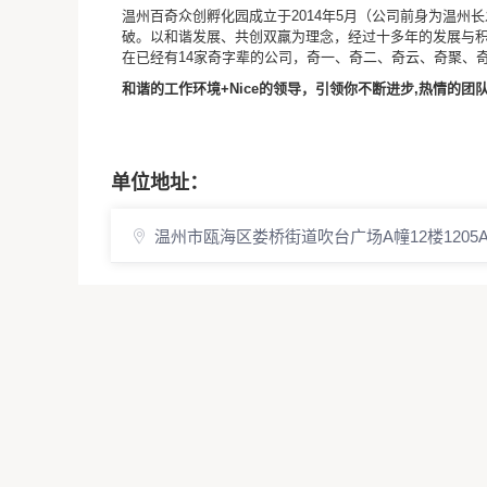
温州百奇众创孵化园成立于2014年5月（公司前身为温州
破。以和谐发展、共创双羸为理念，经过十多年的发展与积
在已经有14家奇字辈的公司，奇一、奇二、奇云、奇聚、
和谐的工作环境+Nice的领导，引领你不断进步,热情的团
单位地址：
温州市瓯海区娄桥街道吹台广场A幢12楼1205