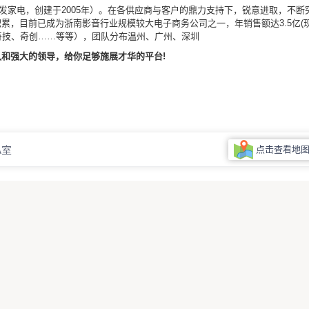
长发家电，创建于2005年）。在各供应商与客户的鼎力支持下，锐意进取，不断
累，目前已成为浙南影音行业规模较大电子商务公司之一，年销售额达3.5亿(
奇技、奇创……等等），团队分布温州、广州、深圳
队和强大的领导，给你足够施展才华的平台!
A室
点击查看地