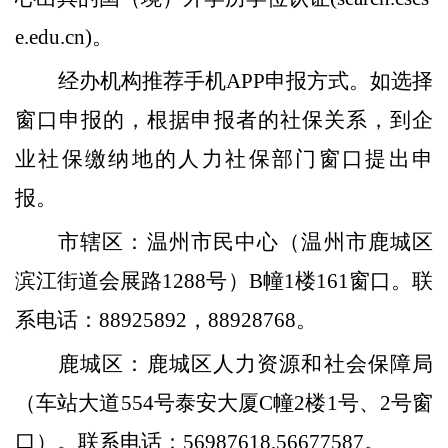
e.edu.cn)。
经办机构推荐手机
APP申报方式。如选择
窗口申报的，根据申报者的社保关系，到企
业社保缴纳
地的人力社保部门
窗口
提出
申
报
。
市
辖区
：
温州市民中心（温州市鹿城区
滨江街道会展路
1288号）B幢1楼161窗口
。
联
系电话：
88925892，88928768。
鹿城区：鹿城区人力资源和社会保障局
（车站大道
554
号泰安大厦
C
幢
2
楼
1
号、
2
号窗
口）。
联系电话：
56987618,56677587
。