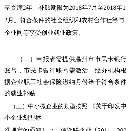
享受满2年。
补贴期限为
2018
年
7
月至
2018
年
1
2
月
。符合条件的社会组织和农村合作社等与
企业同等享受创业就业政策。
（
二
）
申
报
者需提供
温州市
市民卡银行
账号，市民卡银行账号需激活。
经办机构根
据企业职工社会保险缴纳月份给予符合条件
的就业补贴。
《关于印发中
（三）中小微企业的划型按照
小企业划型标
准规定的通知》（工信部联企业〔
2011
〕
300