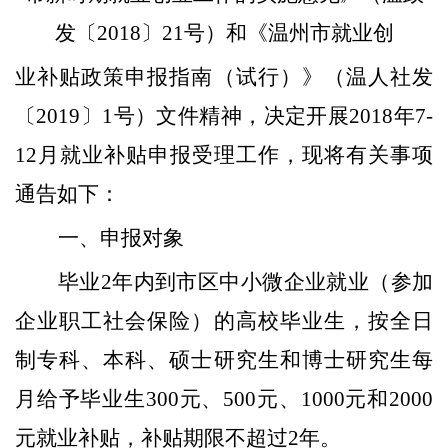
发〔
2018
〕
21
号）和《温州市就业创
业补贴政策申报指南（试行）》（温人社发
〔
2019〕1号）
文件精神
，决定开展
2018年7-
12月就业补贴申报受理工作，现将有关事项
通告如下：
一、
申报对象
毕业
2
年内到
市区
中小微企业就业（参加
企业职工社会保险）
的
高校毕业生，按全日
制专科、本科、硕士研究生和博士研究生每
月给予毕业生
300
元、
500
元、
1000
元和
2000
元就业补贴，补贴期限不超过
2
年。