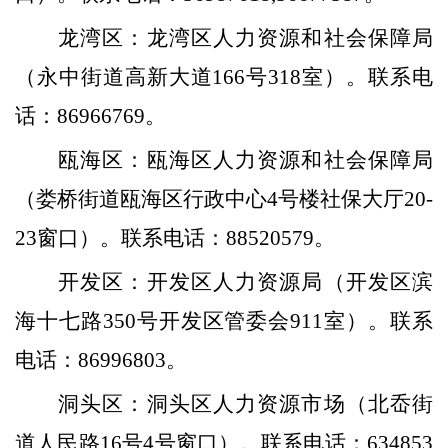
龙湾区：龙湾区人力资源和社会保障局
（永中街道高新大道
166
号
3
18
室）。
联系电
话：
8696676
9
。
瓯海区：瓯海区人力资源和社会保障局
（
娄桥街道瓯海区行政中心
4号楼社保大厅20-
23窗口
）。
联系电话：
88520579
。
开发区：开发区人力资源局（开发区滨
海十七路
350
号开发区管委会
911
室）。
联系
电话：
86996803
。
洞头区：洞头区人力资源市场（北岙街
道人民路
16号
4号窗口
）
。
联系电话：
634853