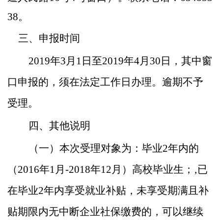
38
。
三、申报时间
2019年3月1日至2019年4月30日，其中
窗
口
申报的，须在法定工作日
办
理。逾期不予
受理。
四、其他说明
（一）本次受理对象为
：
毕业
2
年内的
（
2016
年
1月
-2018
年
12月
）高校毕业生
；
‚
已
在毕业
2年内享受就业补贴，未享受期满且补
贴期限内无中断企业社保缴费的，可以继续