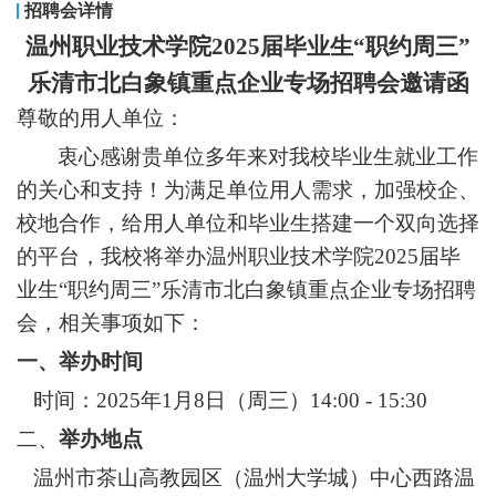
招聘会详情
温州职业技术学院
2025届毕业生“职约周三”
乐清市北白象镇重点企业专场招聘会邀请函
尊敬的用人单位：
衷心感谢贵单位多年来对我校毕业生就业工作
的关心和支持！为满足单位用人需求，加强校企
、
校地
合作，给用人单位和毕业生搭建一个双向选择
的平台，我校将举办
温州职业技术学院
2025届毕
业生“职约周三”乐清市北白象镇重点企业专场招聘
会，相关事项如下：
一、
举办时间
时间：202
5
年
1
月
8
日（周
三
）
1
4
:
0
0 - 1
5
:30
二、
举办地点
温州市茶山高教园区（温州大学城）中心西路温