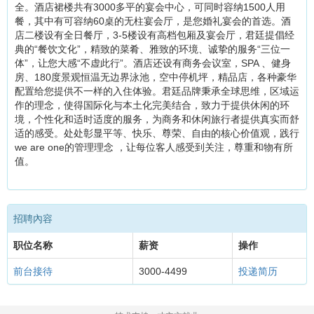
全。酒店裙楼共有3000多平的宴会中心，可同时容纳1500人用
餐，其中有可容纳60桌的无柱宴会厅，是您婚礼宴会的首选。酒
店二楼设有全日餐厅，3-5楼设有高档包厢及宴会厅，君廷提倡经
典的“餐饮文化”，精致的菜肴、雅致的环境、诚挚的服务“三位一
体”，让您大感“不虚此行”。酒店还设有商务会议室，SPA 、健身
房、180度景观恒温无边界泳池，空中停机坪，精品店，各种豪华
配置给您提供不一样的入住体验。君廷品牌秉承全球思维，区域运
作的理念，使得国际化与本土化完美结合，致力于提供休闲的环
境，个性化和适时适度的服务，为商务和休闲旅行者提供真实而舒
适的感受。处处彰显平等、快乐、尊荣、自由的核心价值观，践行
we are one的管理理念 ，让每位客人感受到关注，尊重和物有所
值。
招聘內容
职位名称
薪资
操作
前台接待
3000-4499
投递简历