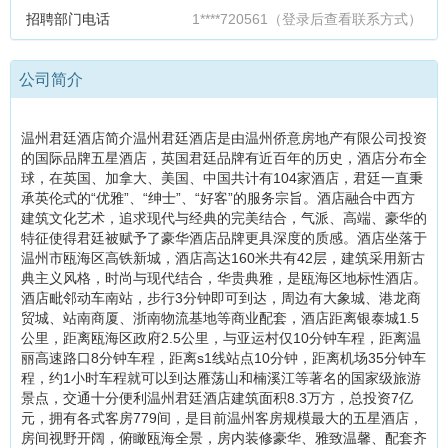
招聘部门电话
1****720561（登录后查看联系方式）
公司简介
温州君廷酒店简介温州君廷酒店是由温州侨意房地产有限公司投资
的国际品牌五星酒店，英国君廷品牌有近百年的历史，酒店分布全
球，在英国、加拿大、美国、中国共计有104家酒店，君廷一直秉
承英伦式的“优雅”、“绅士”、“好客”的服务宗旨。酒店融合中西方
建筑文化艺术，追求现代与经典的完美结合，气派、高端、豪华的
特征使得君廷被赋予了豪华酒店品牌更具深度的质感。酒店坐落于
温州市瓯海区高铁新城，酒店高达160米共有42层，建筑采用新古
典主义风格，时尚与现代结合，华贵典雅，是瓯海区地标性酒店。
酒店毗邻动车南站，步行3分钟即可到达，周边有大象城、港龙商
贸城、站南商厦、浙南物流基地等商业配套，酒店距离银泰城1.5
公里，距离瓯海区政府2.5公里，与亚运村仅10分钟车程，距离温
丽高速路口8分钟车程，距离s1线站点10分钟，距离机场35分钟车
程，约1小时车程就可以到达雁荡山和楠溪江等著名的国家级旅游
景点，交通十分便利温州君廷酒店建筑面积8.3万方，总投资7亿
元，拥有各式客房779间，是目前温州客房规模最大的五星酒店，
房间视野开阔，俯瞰瓯海全景，房内装修豪华、雅致温馨、配套齐