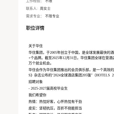
工作经验：
不限
联系人:
周女士
需求专业：
不限专业
职位详情
关于华住
华住集团，于2005年创立于中国，是全球发展最快的
+个品牌。截至2025年12月31日，华住集团全球在营酒店12
万个就业机会。
华住会作为华住集团推出的会员俱乐部，是一个高效的
S》杂志公布的“2024全球酒店集团205强”（HOTE
招聘对象
- 2025-2027届高校毕业生
我们希望你
热情：热忱好客，心怀热忱有干劲
皮实：坚韧抗压，百折不挠能担当