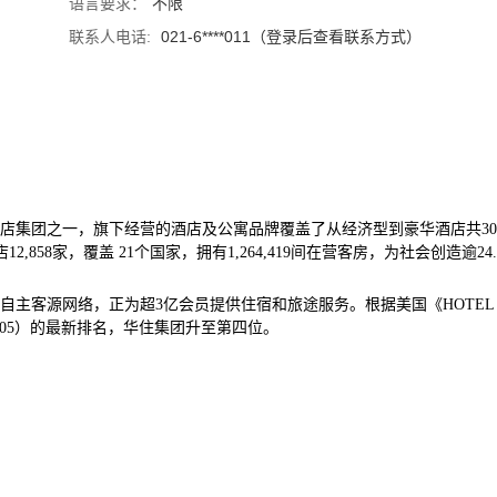
语言要求：
不限
联系人电话:
021-6****011（登录后查看联系方式）
酒店集团之一，旗下经营的酒店及公寓品牌覆盖了从经济型到豪华酒店共30
,858家，覆盖 21个国家，拥有1,264,419间在营客房，为社会创造逾24.
自主客源网络，正为超3亿会员提供住宿和旅途服务。根据美国《HOTEL
LS 205）的最新排名，华住集团升至第四位。