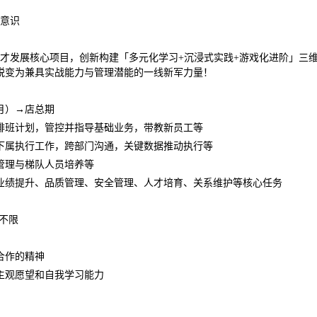
意识
才发展核心项目，创新构建「多元化学习+沉浸式实践+游戏化进阶」三
蜕变为兼具实战能力与管理潜能的一线新军力量！
月）→店总期
排班计划，管控并指导基础业务，带教新员工等
下属执行工作，跨部门沟通，关键数据推动执行等
管理与梯队人员培养等
业绩提升、品质管理、安全管理、人才培育、关系维护等核心任务
业不限
合作的精神
主观愿望和自我学习能力