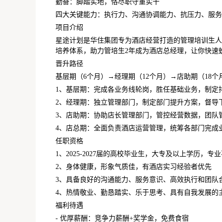
勤奋：脚踏实地，恪尽职守重实干
四大关键能力：执行力、沟通协调能力、抗压力、服务
项目介绍
星途计划是华住集团专为酒店经营打造的管理培训生人
培养体系，助力管培生2年成为酒店总经理，让你快速
晋升路径
基层期（6个月）→经理期（12个月）→店助期（18个
1、基层期：完成各业务线轮岗，胜任基础业务，制定
2、经理期：独立管理部门，制定部门提升方案，督导
3、店助期：协助店长管理部门，管控经营数据，团队
4、店总期：全面负责酒店运营管理，统筹各部门完成
任职资格
1、2025-2027届的高校毕业生，大专及以上学历，专
2、身体健康，形象气质佳，有酒店实习经验者优先
3、具备良好的沟通能力、服务意识、高效执行和团队
4、热情敬业、勤恳踏实、乐于思考、具有自我发展的
福利待遇
- 优厚薪酬：竞争力薪酬+奖学金，免费食宿