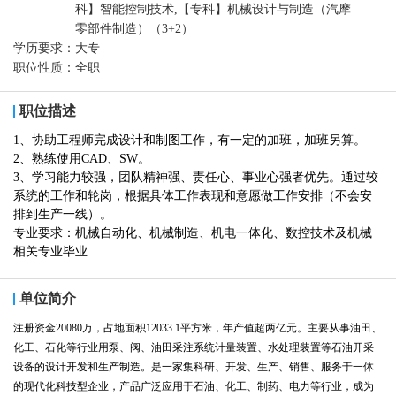
科】智能控制技术,【专科】机械设计与制造（汽摩
零部件制造）（3+2）
学历要求：
大专
职位性质：
全职
职位描述
1、协助工程师完成设计和制图工作，有一定的加班，加班另算。
2、熟练使用CAD、SW。
3、学习能力较强，团队精神强、责任心、事业心强者优先。通过较
系统的工作和轮岗，根据具体工作表现和意愿做工作安排（不会安
排到生产一线）。
专业要求：机械自动化、机械制造、机电一体化、数控技术及机械
相关专业毕业
单位简介
注册资金20080万，占地面积12033.1平方米，年产值超两亿元。主要从事油田、
化工、石化等行业用泵、阀、油田采注系统计量装置、水处理装置等石油开采
设备的设计开发和生产制造。是一家集科研、开发、生产、销售、服务于一体
的现代化科技型企业，产品广泛应用于石油、化工、制药、电力等行业，
成为