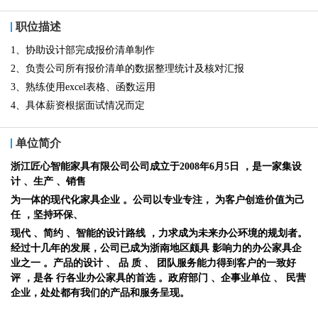
职位描述
1、协助设计部完成报价清单制作
2、负责公司所有报价清单的数据整理统计及核对汇报
3、熟练使用excel表格、函数运用
4、具体薪资根据面试情况而定
单位简介
浙江匠心智能家具有限公司公司成立于2008年6月5日
，是一家集设
计
、生产
、销售
为一体的现代化家具企业
。公司以专业专注
，
为客户创造价值为己
任
，坚持环保、
现代
、简约
、智能的设计路线
，力求成为未来办公环境的规划者。
经过十几年的发展，公司已成为浙南地区颇具
影响力的办公家具企
业之一
。产品的设计
、
品
质
、
团队服务能力得到客户的一致好
评
，是各
行各业办公家具的首选
。政府部门
、企事业单
位
、
民营
企业，处处都有我们的产品和服务呈
现。