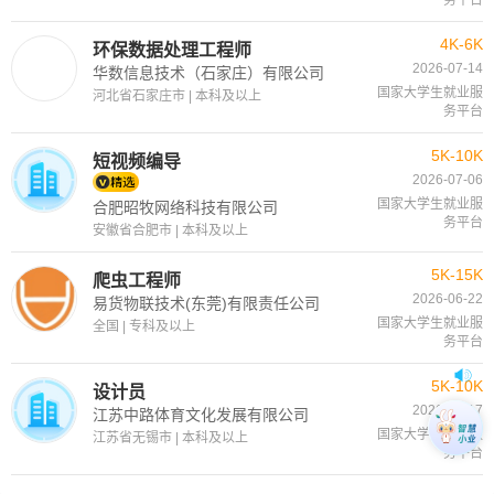
4K-6K
环保数据处理工程师
2026-07-14
华数信息技术（石家庄）有限公司
国家大学生就业服
河北省石家庄市 | 本科及以上
务平台
5K-10K
短视频编导
2026-07-06
国家大学生就业服
合肥昭牧网络科技有限公司
务平台
安徽省合肥市 | 本科及以上
5K-15K
爬虫工程师
2026-06-22
易货物联技术(东莞)有限责任公司
国家大学生就业服
全国 | 专科及以上
务平台
5K-10K
设计员
2026-06-17
江苏中路体育文化发展有限公司
国家大学生就业服
江苏省无锡市 | 本科及以上
务平台