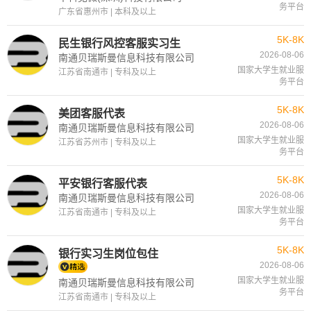
务平台
广东省惠州市 | 本科及以上
5K-8K
民生银行风控客服实习生
2026-08-06
南通贝瑞斯曼信息科技有限公司
国家大学生就业服
江苏省南通市 | 专科及以上
务平台
5K-8K
美团客服代表
2026-08-06
南通贝瑞斯曼信息科技有限公司
国家大学生就业服
江苏省苏州市 | 专科及以上
务平台
5K-8K
平安银行客服代表
2026-08-06
南通贝瑞斯曼信息科技有限公司
国家大学生就业服
江苏省南通市 | 专科及以上
务平台
5K-8K
银行实习生岗位包住
2026-08-06
国家大学生就业服
南通贝瑞斯曼信息科技有限公司
务平台
江苏省南通市 | 专科及以上