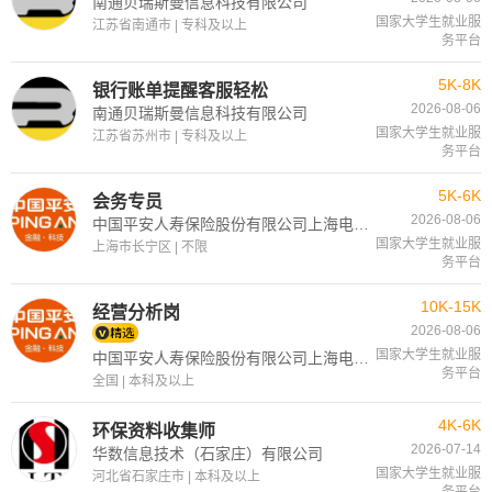
南通贝瑞斯曼信息科技有限公司
国家大学生就业服
江苏省南通市 | 专科及以上
务平台
5K-8K
银行账单提醒客服轻松
2026-08-06
南通贝瑞斯曼信息科技有限公司
国家大学生就业服
江苏省苏州市 | 专科及以上
务平台
5K-6K
会务专员
2026-08-06
中国平安人寿保险股份有限公司上海电话销售中心
国家大学生就业服
上海市长宁区 | 不限
务平台
10K-15K
经营分析岗
2026-08-06
国家大学生就业服
中国平安人寿保险股份有限公司上海电话销售中心
务平台
全国 | 本科及以上
4K-6K
环保资料收集师
2026-07-14
华数信息技术（石家庄）有限公司
国家大学生就业服
河北省石家庄市 | 本科及以上
务平台