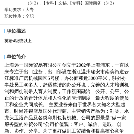
（3+2）,【专科】文秘,【专科】国际商务（3+2）
学历要求：
大专
职位性质：
全职
职位描述
英语4级或以上
单位简介
上海远一国际贸易有限公司创立于2002年上海浦东，一直以
来专注于出口业务，出口部设在浙江温州瑞安市南滨街道云
江标准厂房机械园区5号楼，办公面积近3000平米，驻外办
事处员工40多人，舒适整洁的办公环境，完善的人才培训机
制和师徒制带人育人制度，工作氛围融洽，公开、公平、公
正的开放的晋升体系和人性化的管理制度，最大程度的使员
工和企业共同成长。 主要业务来自于世界各大知名大型超
市、时尚连锁店及国外代理商。主营销售产品为：鞋类、水
龙头卫浴产品及各类印刷包装机械。公司的愿景是“做一家
服务型的外贸公司”公司价值观：客户、诚信、进取、创
新、协作、分享。为了更好做到工贸结合和提高核心竞争